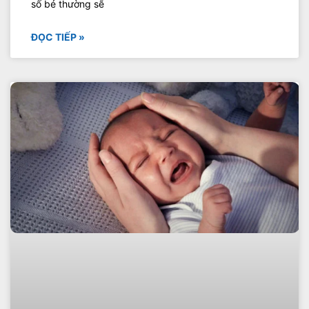
số bé thường sẽ
ĐỌC TIẾP »