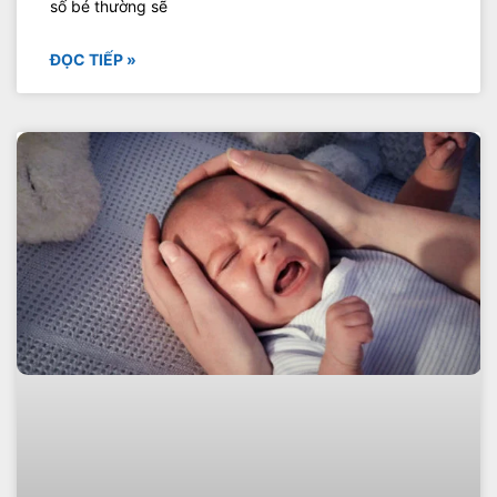
số bé thường sẽ
ĐỌC TIẾP »