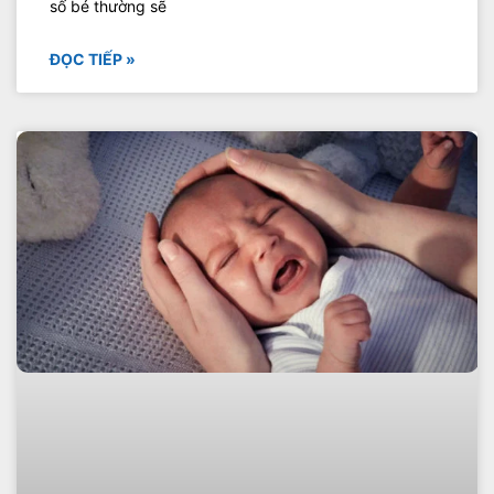
số bé thường sẽ
ĐỌC TIẾP »