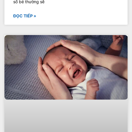
số bé thường sẽ
ĐỌC TIẾP »