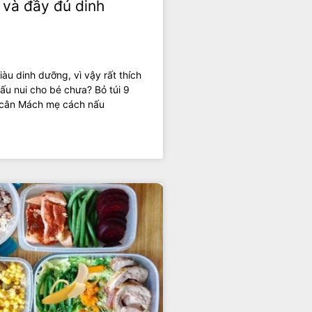
 và đầy đủ dinh
àu dinh dưỡng, vì vậy rất thích
ấu nui cho bé chưa? Bỏ túi 9
 cân Mách mẹ cách nấu