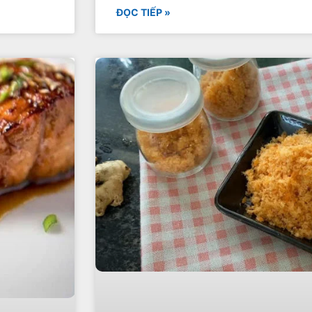
ĐỌC TIẾP »