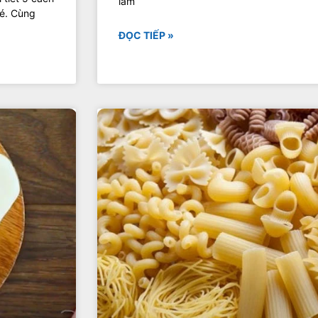
làm
bé. Cùng
ĐỌC TIẾP »