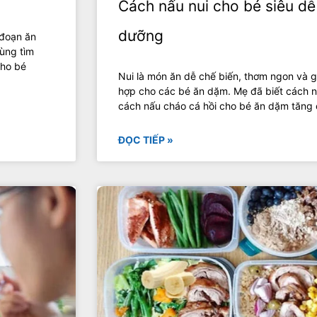
Cách nấu nui cho bé siêu dễ
dưỡng
 đoạn ăn
ùng tìm
cho bé
Nui là món ăn dễ chế biến, thơm ngon và gi
hợp cho các bé ăn dặm. Mẹ đã biết cách n
cách nấu cháo cá hồi cho bé ăn dặm tăng
ĐỌC TIẾP »