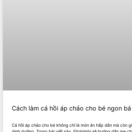
Cách làm cá hồi áp chảo cho bé ngon bá
Cá hồi áp chảo cho bé không chỉ là món ăn hấp dẫn mà còn g
dinh dưỡng. Trong bài viết này, Fitobimbi sẽ hướng dẫn mẹ chi