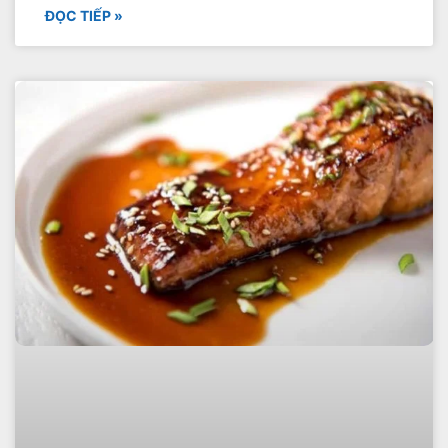
ĐỌC TIẾP »