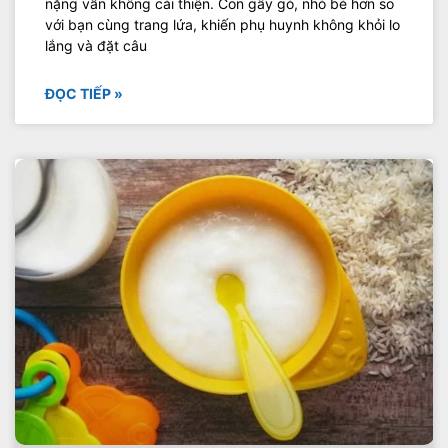
nặng vẫn không cải thiện. Con gầy gò, nhỏ bé hơn so
với bạn cùng trang lứa, khiến phụ huynh không khỏi lo
lắng và đặt câu
ĐỌC TIẾP »