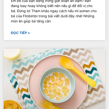
Em bé của bạn đang trong giai đoạn ăn dặm? Bạn
đang loay hoay không biết nên nấu gì để đổi vị cho
bé. Đừng lo! Tham khảo ngay cách nấu mì somen cho
bé của Fitobimbi trong bài viết dưới đây nhé! Những
món ăn giúp bé tăng cân
ĐỌC TIẾP »