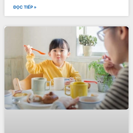
ĐỌC TIẾP »