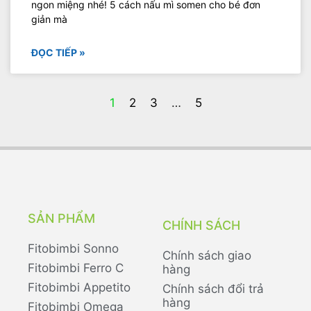
ngon miệng nhé! 5 cách nấu mì somen cho bé đơn
giản mà
ĐỌC TIẾP »
1
2
3
…
5
SẢN PHẨM
CHÍNH SÁCH
Fitobimbi Sonno
Chính sách giao
Fitobimbi Ferro C
hàng
Fitobimbi Appetito
Chính sách đổi trả
hàng
Fitobimbi Omega