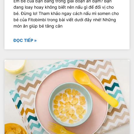
Em bé của bạn đang trong giai đoạn ăn dặm? Bạn
đang loay hoay không biết nên nấu gì để đổi vị cho
bé. Đừng lo! Tham khảo ngay cách nấu mì somen cho
bé của Fitobimbi trong bài viết dưới đây nhé! Những
món ăn giúp bé tăng cân
ĐỌC TIẾP »