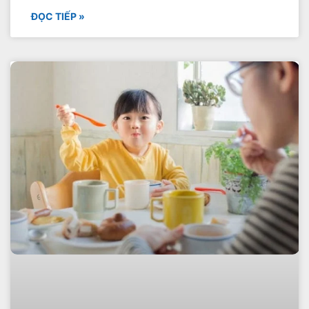
ĐỌC TIẾP »