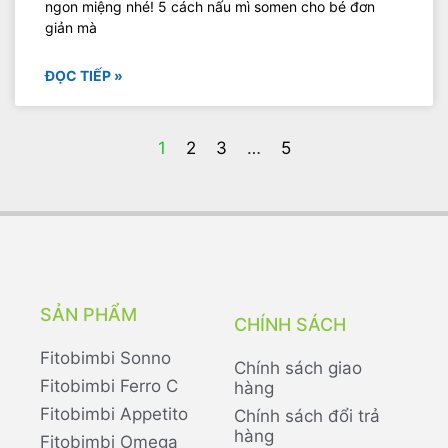
ngon miệng nhé! 5 cách nấu mì somen cho bé đơn
giản mà
ĐỌC TIẾP »
1
2
3
…
5
SẢN PHẨM
CHÍNH SÁCH
Fitobimbi Sonno
Chính sách giao
Fitobimbi Ferro C
hàng
Fitobimbi Appetito
Chính sách đổi trả
hàng
Fitobimbi Omega