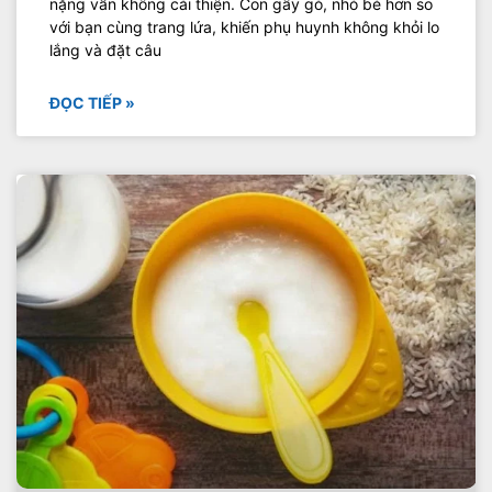
nặng vẫn không cải thiện. Con gầy gò, nhỏ bé hơn so
với bạn cùng trang lứa, khiến phụ huynh không khỏi lo
lắng và đặt câu
ĐỌC TIẾP »