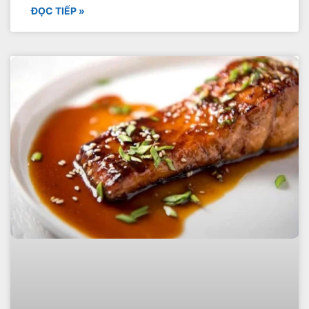
ĐỌC TIẾP »