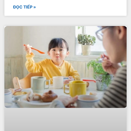
ĐỌC TIẾP »