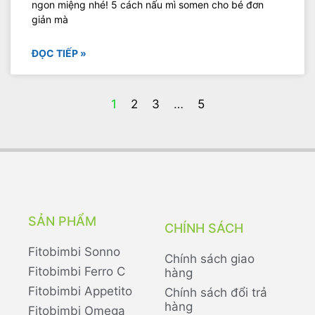
ngon miệng nhé! 5 cách nấu mì somen cho bé đơn
giản mà
ĐỌC TIẾP »
1
2
3
…
5
SẢN PHẨM
CHÍNH SÁCH
Fitobimbi Sonno
Chính sách giao
Fitobimbi Ferro C
hàng
Fitobimbi Appetito
Chính sách đổi trả
hàng
Fitobimbi Omega