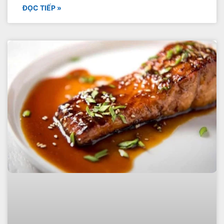
ĐỌC TIẾP »