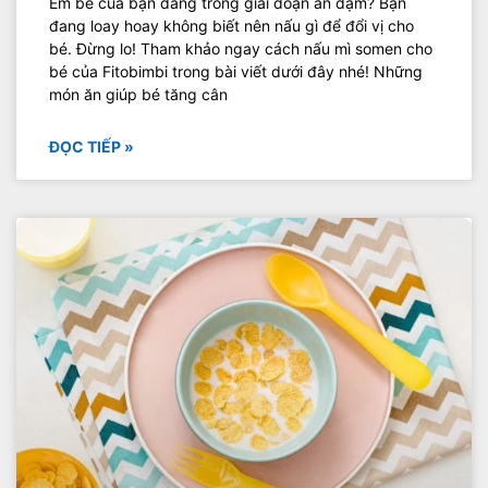
Em bé của bạn đang trong giai đoạn ăn dặm? Bạn
đang loay hoay không biết nên nấu gì để đổi vị cho
bé. Đừng lo! Tham khảo ngay cách nấu mì somen cho
bé của Fitobimbi trong bài viết dưới đây nhé! Những
món ăn giúp bé tăng cân
ĐỌC TIẾP »