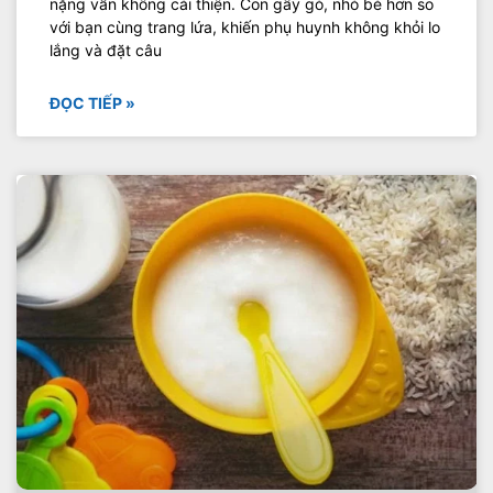
nặng vẫn không cải thiện. Con gầy gò, nhỏ bé hơn so
với bạn cùng trang lứa, khiến phụ huynh không khỏi lo
lắng và đặt câu
ĐỌC TIẾP »