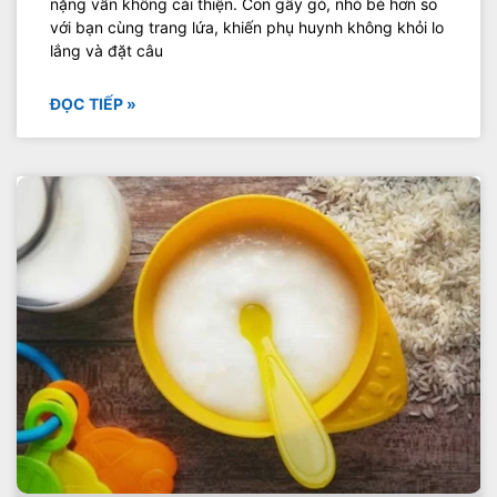
nặng vẫn không cải thiện. Con gầy gò, nhỏ bé hơn so
với bạn cùng trang lứa, khiến phụ huynh không khỏi lo
lắng và đặt câu
ĐỌC TIẾP »