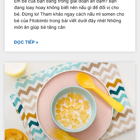
Em bé của bạn đang trong giai đoạn ăn dặm? Bạn
đang loay hoay không biết nên nấu gì để đổi vị cho
bé. Đừng lo! Tham khảo ngay cách nấu mì somen cho
bé của Fitobimbi trong bài viết dưới đây nhé! Những
món ăn giúp bé tăng cân
ĐỌC TIẾP »