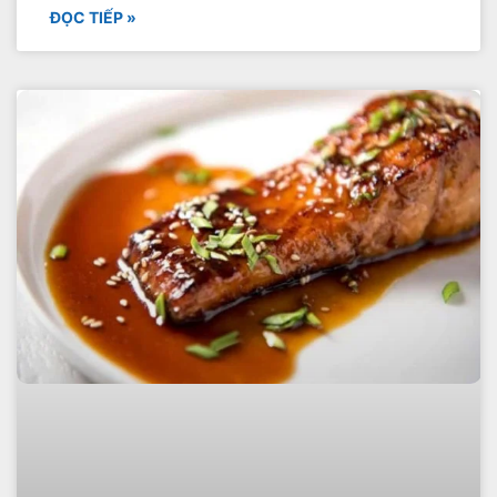
ĐỌC TIẾP »