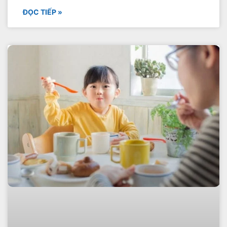
ĐỌC TIẾP »