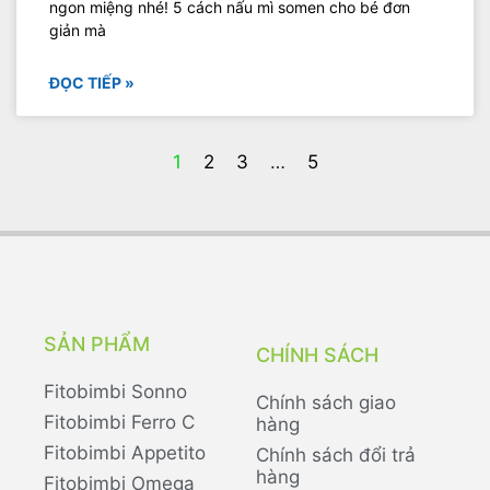
ngon miệng nhé! 5 cách nấu mì somen cho bé đơn
giản mà
ĐỌC TIẾP »
1
2
3
…
5
SẢN PHẨM
CHÍNH SÁCH
Fitobimbi Sonno
Chính sách giao
Fitobimbi Ferro C
hàng
Fitobimbi Appetito
Chính sách đổi trả
hàng
Fitobimbi Omega