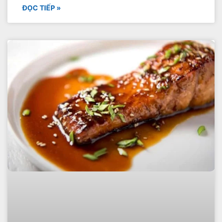
ĐỌC TIẾP »