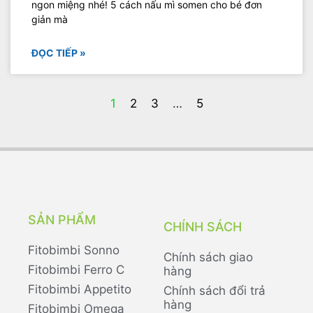
ngon miệng nhé! 5 cách nấu mì somen cho bé đơn
giản mà
ĐỌC TIẾP »
1
2
3
…
5
SẢN PHẨM
CHÍNH SÁCH
Fitobimbi Sonno
Chính sách giao
Fitobimbi Ferro C
hàng
Fitobimbi Appetito
Chính sách đổi trả
hàng
Fitobimbi Omega