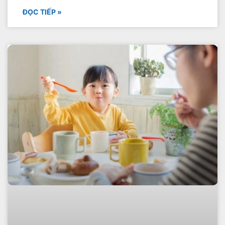
ĐỌC TIẾP »