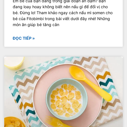
Em bé của bạn đang trong giai đoạn ăn dặm? Bạn
đang loay hoay không biết nên nấu gì để đổi vị cho
bé. Đừng lo! Tham khảo ngay cách nấu mì somen cho
bé của Fitobimbi trong bài viết dưới đây nhé! Những
món ăn giúp bé tăng cân
ĐỌC TIẾP »