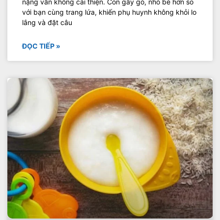
nặng vẫn không cải thiện. Con gầy gò, nhỏ bé hơn so
với bạn cùng trang lứa, khiến phụ huynh không khỏi lo
lắng và đặt câu
ĐỌC TIẾP »