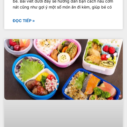
bé. Bài viết dưới đây sẽ hướng dẫn bạn cách nấu cơm
nát cũng như gợi ý một số món ăn đi kèm, giúp bé có
ĐỌC TIẾP »