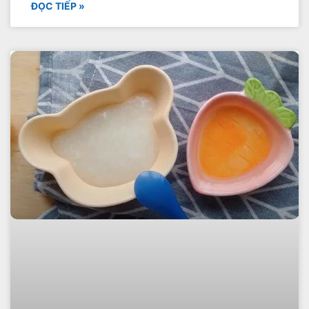
ĐỌC TIẾP »