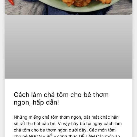
Cách làm chả tôm cho bé thơm
ngon, hấp dẫn!
Những miếng chả tôm thơm ngon, bắt mắt chắc hẳn
sẽ rất thu hút các bé. Vì vậy hãy bỏ túi ngay cách làm
chả tôm cho bé thơm ngon dưới đây. Các món tôm
cho bé NGON – BỔ – công thức DỄ LÀM Các món ăn