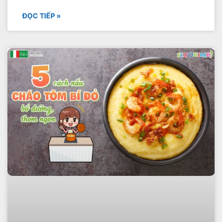
ĐỌC TIẾP »