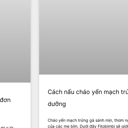
Cách nấu cháo yến mạch trứ
 đơn
dưỡng
Cháo yến mạch trứng gà sánh mịn, thơm ngo
của các mẹ bỉm. Dưới đây Fitobimbi sẽ giớ