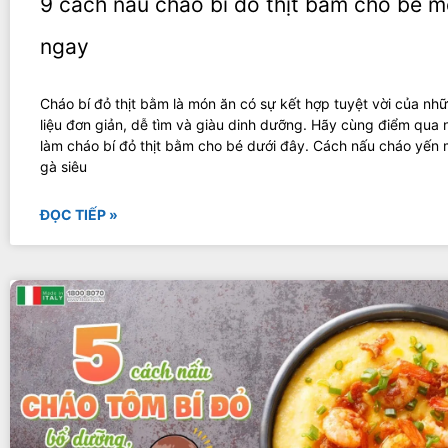
9 cách nấu cháo bí đỏ thịt bằm cho bé m
ngay
Cháo bí đỏ thịt bằm là món ăn có sự kết hợp tuyệt vời của n
liệu đơn giản, dễ tìm và giàu dinh dưỡng. Hãy cùng điểm qua
làm cháo bí đỏ thịt bằm cho bé dưới đây. Cách nấu cháo yến
gà siêu
ĐỌC TIẾP »