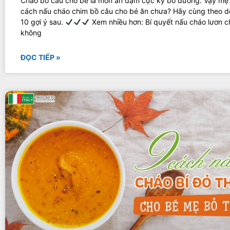
Cháo bồ câu cho bé là món ăn dặm cực kỳ bổ dưỡng. Vậy mẹ 
cách nấu cháo chim bồ câu cho bé ăn chưa? Hãy cùng theo dõ
10 gợi ý sau.
Xem nhiều hơn: Bí quyết nấu cháo lươn c
không
ĐỌC TIẾP »