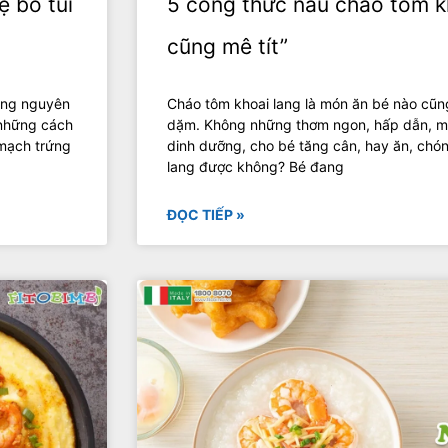
ẹ bỏ túi
5 công thức nấu cháo tôm k
cũng mê tít”
hững nguyên
Cháo tôm khoai lang là món ăn bé nào cũng
 những cách
dặm. Không những thơm ngon, hấp dẫn, m
 mạch trứng
dinh dưỡng, cho bé tăng cân, hay ăn, chón
lang được không? Bé đang
ĐỌC TIẾP »