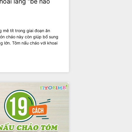
hoai lang “bé nào
 mê tít trong giai đoạn ăn
ón cháo này còn giúp bổ sung
g lớn. Tôm nấu cháo với khoai