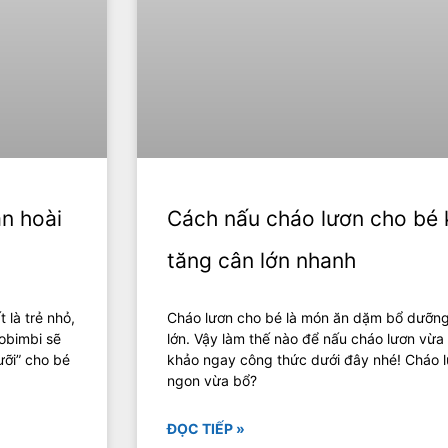
n hoài
Cách nấu cháo lươn cho bé 
tăng cân lớn nhanh
 là trẻ nhỏ,
Cháo lươn cho bé là món ăn dặm bổ dưỡng
tobimbi sẽ
lớn. Vậy làm thế nào để nấu cháo lươn vừ
ỡi” cho bé
khảo ngay công thức dưới đây nhé! Cháo l
ngon vừa bổ?
ĐỌC TIẾP »