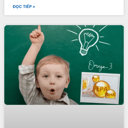
ĐỌC TIẾP »