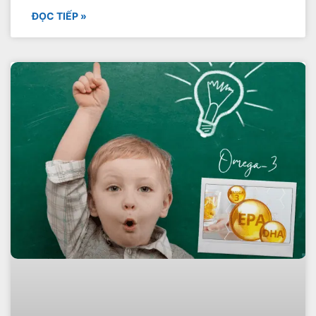
ĐỌC TIẾP »