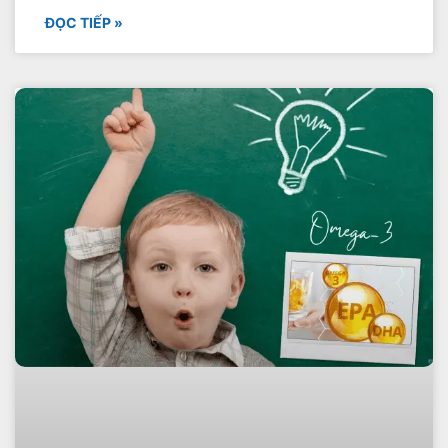
ĐỌC TIẾP »