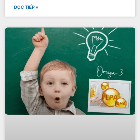
ĐỌC TIẾP »