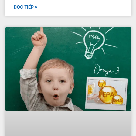
ĐỌC TIẾP »