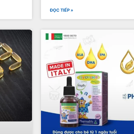
ĐỌC TIẾP »