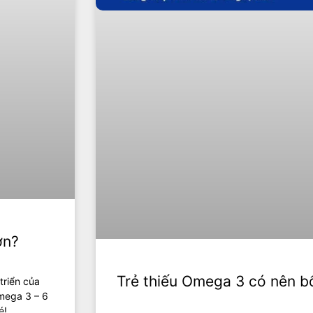
ơn?
Trẻ thiếu Omega 3 có nên b
triển của
Omega 3 – 6
é!