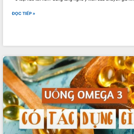
ĐỌC TIẾP »