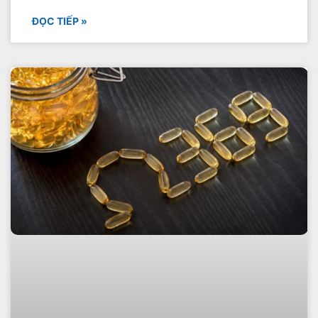
ĐỌC TIẾP »