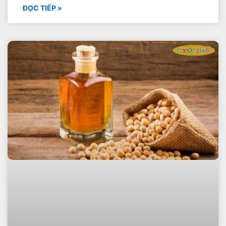
ĐỌC TIẾP »