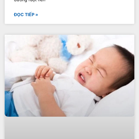
ĐỌC TIẾP »