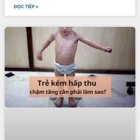
ĐỌC TIẾP »