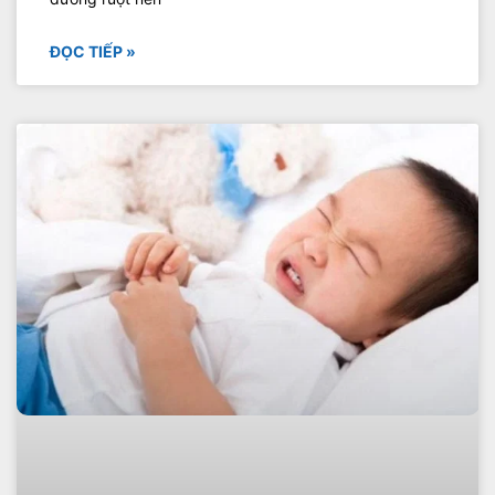
ĐỌC TIẾP »