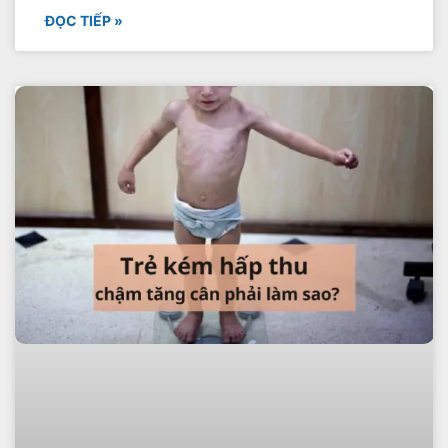
ĐỌC TIẾP »