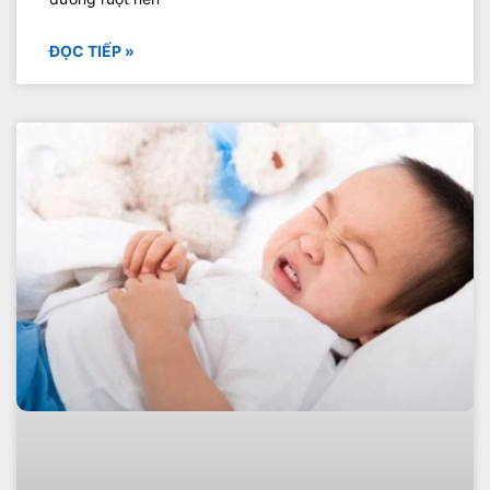
ĐỌC TIẾP »