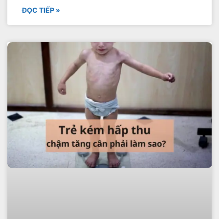
ĐỌC TIẾP »