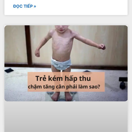
ĐỌC TIẾP »