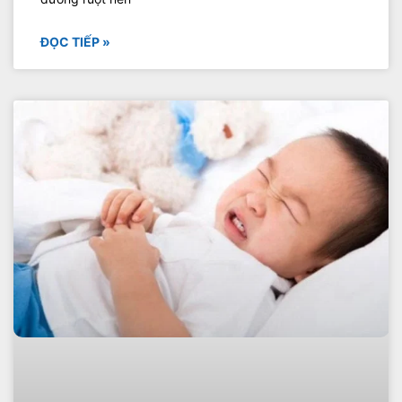
ĐỌC TIẾP »