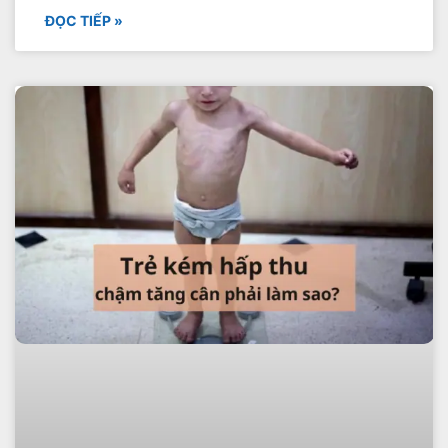
ĐỌC TIẾP »