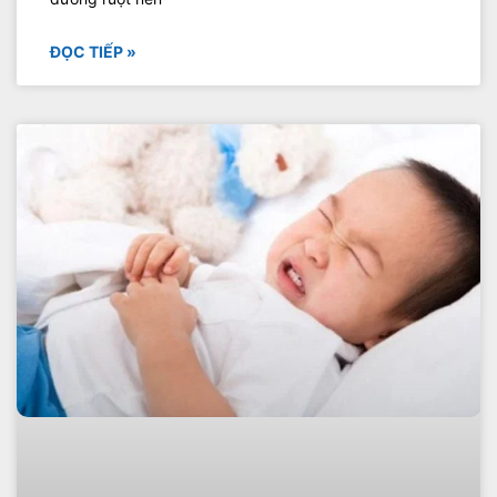
ĐỌC TIẾP »