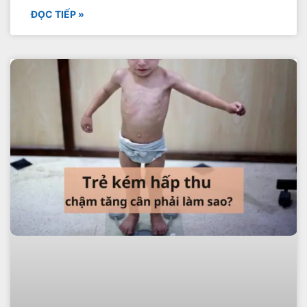
ĐỌC TIẾP »