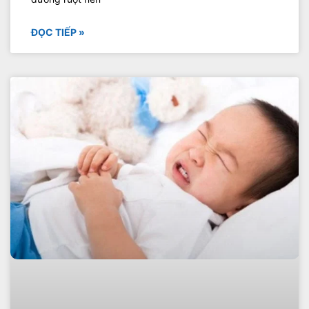
ĐỌC TIẾP »