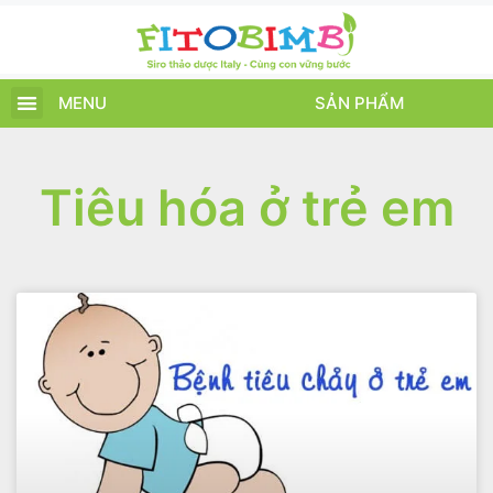
MENU
SẢN PHẨM
TRANG CHỦ
SẢN PHẨM
CHĂM SÓC TRẺ
TIN TỨC – SỰ KIỆN
GIỚI THIỆU
ĐIỂM BÁN
TÍCH ĐIỂM
Tiêu hóa ở trẻ em