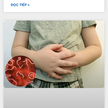
ĐỌC TIẾP »