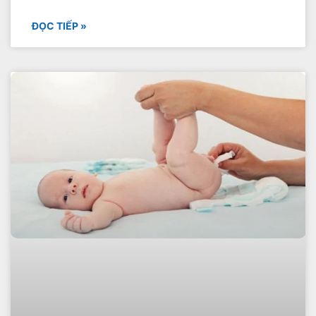
ĐỌC TIẾP »