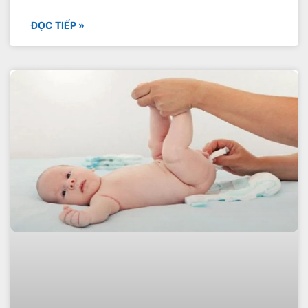
ĐỌC TIẾP »