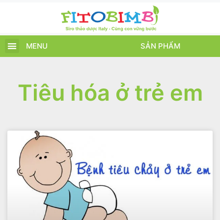
MENU
SẢN PHẨM
TRANG CHỦ
SẢN PHẨM
CHĂM SÓC TRẺ
TIN TỨC – SỰ KIỆN
GIỚI THIỆU
ĐIỂM BÁN
TÍCH ĐIỂM
Tiêu hóa ở trẻ em