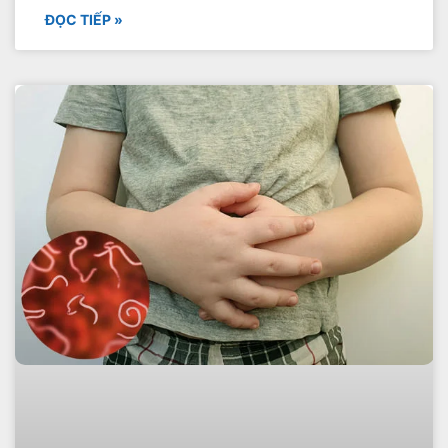
ĐỌC TIẾP »