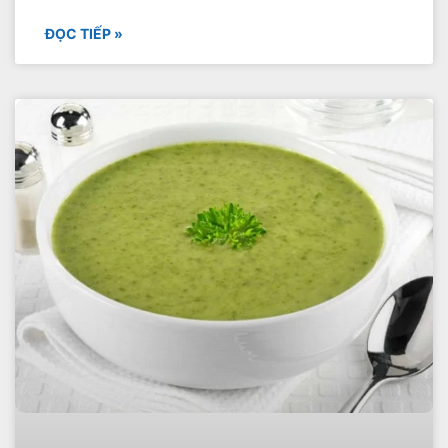
ĐỌC TIẾP »