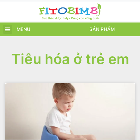
MENU
SẢN PHẨM
TRANG CHỦ
SẢN PHẨM
CHĂM SÓC TRẺ
TIN TỨC – SỰ KIỆN
GIỚI THIỆU
ĐIỂM BÁN
TÍCH ĐIỂM
Tiêu hóa ở trẻ em