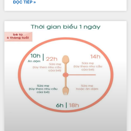
ĐỌC TIẾP »