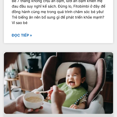
Bé 7 tháng không chịu ăn dặm, lười ăn dặm khiến mẹ
đau đầu suy nghĩ kế sách. Đừng lo, Fitobimbi ở đây để
đồng hành cùng mẹ trong quá trình chăm sóc bé yêu!
Trẻ biếng ăn nên bổ sung gì để phát triển khỏe mạnh?
Vì sao bé
ĐỌC TIẾP »