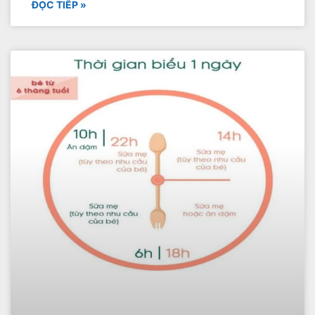
ĐỌC TIẾP »