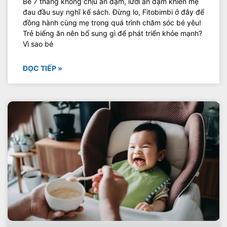
Bé 7 tháng không chịu ăn dặm, lười ăn dặm khiến mẹ
đau đầu suy nghĩ kế sách. Đừng lo, Fitobimbi ở đây để
đồng hành cùng mẹ trong quá trình chăm sóc bé yêu!
Trẻ biếng ăn nên bổ sung gì để phát triển khỏe mạnh?
Vì sao bé
ĐỌC TIẾP »