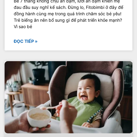
Bé 7 tháng không chịu ăn dặm, lười ăn dặm khiến mẹ
đau đầu suy nghĩ kế sách. Đừng lo, Fitobimbi ở đây để
đồng hành cùng mẹ trong quá trình chăm sóc bé yêu!
Trẻ biếng ăn nên bổ sung gì để phát triển khỏe mạnh?
Vì sao bé
ĐỌC TIẾP »