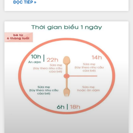
ĐỌC TIẾP »