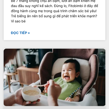
Bé 7 tháng không chịu ăn dặm, lười ăn dặm khiến mẹ
đau đầu suy nghĩ kế sách. Đừng lo, Fitobimbi ở đây để
đồng hành cùng mẹ trong quá trình chăm sóc bé yêu!
Trẻ biếng ăn nên bổ sung gì để phát triển khỏe mạnh?
Vì sao bé
ĐỌC TIẾP »