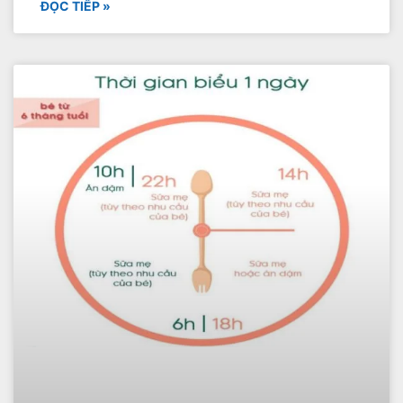
ĐỌC TIẾP »