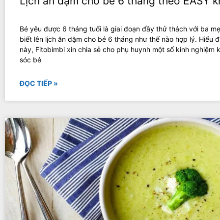
Lịch ăn dặm cho bé 6 tháng theo EASY 
Bé yêu được 6 tháng tuổi là giai đoạn đầy thử thách với ba m
biết lên lịch ăn dặm cho bé 6 tháng như thế nào hợp lý. Hiểu 
này, Fitobimbi xin chia sẻ cho phụ huynh một số kinh nghiệm 
sóc bé
ĐỌC TIẾP »