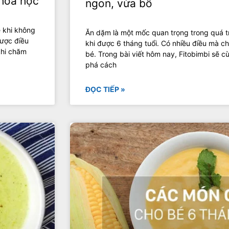
khoa học
ngon, vừa bổ
ẹ khi không
Ăn dặm là một mốc quan trọng trong quá tr
được điều
khi được 6 tháng tuổi. Có nhiều điều mà c
khi chăm
bé. Trong bài viết hôm nay, Fitobimbi sẽ
phá cách
ĐỌC TIẾP »