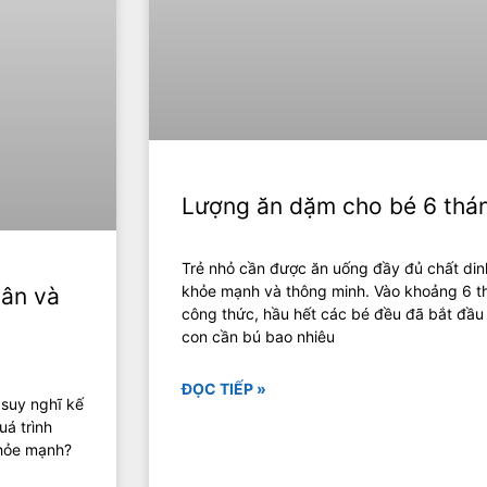
Lượng ăn dặm cho bé 6 thán
Trẻ nhỏ cần được ăn uống đầy đủ chất din
khỏe mạnh và thông minh. Vào khoảng 6 th
hân và
công thức, hầu hết các bé đều đã bắt đầu
con cần bú bao nhiêu
ĐỌC TIẾP »
 suy nghĩ kế
uá trình
khỏe mạnh?