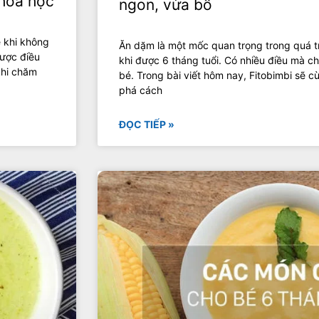
khoa học
ngon, vừa bổ
ẹ khi không
Ăn dặm là một mốc quan trọng trong quá tr
được điều
khi được 6 tháng tuổi. Có nhiều điều mà c
khi chăm
bé. Trong bài viết hôm nay, Fitobimbi sẽ
phá cách
ĐỌC TIẾP »