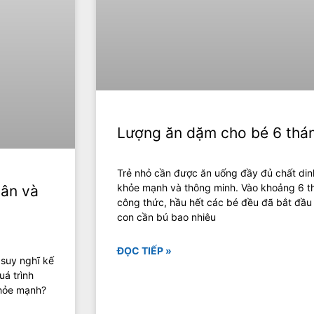
Lượng ăn dặm cho bé 6 thán
Trẻ nhỏ cần được ăn uống đầy đủ chất din
khỏe mạnh và thông minh. Vào khoảng 6 th
hân và
công thức, hầu hết các bé đều đã bắt đầu
con cần bú bao nhiêu
ĐỌC TIẾP »
 suy nghĩ kế
uá trình
khỏe mạnh?