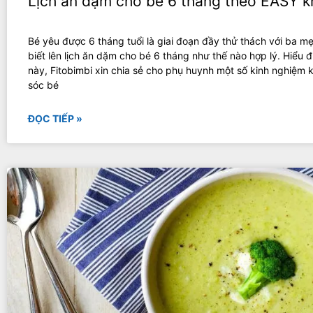
Lịch ăn dặm cho bé 6 tháng theo EASY 
Bé yêu được 6 tháng tuổi là giai đoạn đầy thử thách với ba m
biết lên lịch ăn dặm cho bé 6 tháng như thế nào hợp lý. Hiểu 
này, Fitobimbi xin chia sẻ cho phụ huynh một số kinh nghiệm 
sóc bé
ĐỌC TIẾP »