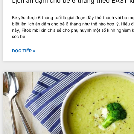
Lịch ăn dặm cho bé 6 tháng theo EASY 
Bé yêu được 6 tháng tuổi là giai đoạn đầy thử thách với ba m
biết lên lịch ăn dặm cho bé 6 tháng như thế nào hợp lý. Hiểu 
này, Fitobimbi xin chia sẻ cho phụ huynh một số kinh nghiệm 
sóc bé
ĐỌC TIẾP »