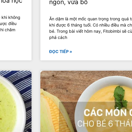
khoa học
ngon, vừa bổ
ẹ khi không
Ăn dặm là một mốc quan trọng trong quá tr
được điều
khi được 6 tháng tuổi. Có nhiều điều mà c
khi chăm
bé. Trong bài viết hôm nay, Fitobimbi sẽ
phá cách
ĐỌC TIẾP »