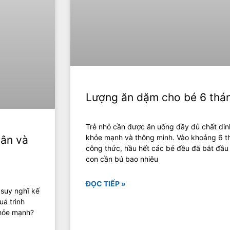
Lượng ăn dặm cho bé 6 thán
Trẻ nhỏ cần được ăn uống đầy đủ chất din
khỏe mạnh và thông minh. Vào khoảng 6 th
hân và
công thức, hầu hết các bé đều đã bắt đầu
con cần bú bao nhiêu
ĐỌC TIẾP »
 suy nghĩ kế
uá trình
khỏe mạnh?