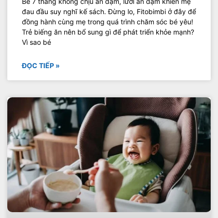
Bé 7 tháng không chịu ăn dặm, lười ăn dặm khiến mẹ
đau đầu suy nghĩ kế sách. Đừng lo, Fitobimbi ở đây để
đồng hành cùng mẹ trong quá trình chăm sóc bé yêu!
Trẻ biếng ăn nên bổ sung gì để phát triển khỏe mạnh?
Vì sao bé
ĐỌC TIẾP »