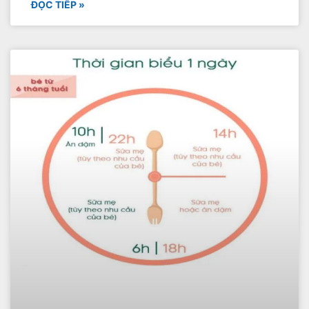
ĐỌC TIẾP »