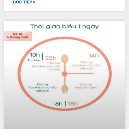
ĐỌC TIẾP »