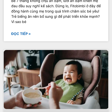
Bé 7 tháng không chịu ăn dặm, lười ăn dặm khiến mẹ
đau đầu suy nghĩ kế sách. Đừng lo, Fitobimbi ở đây để
đồng hành cùng mẹ trong quá trình chăm sóc bé yêu!
Trẻ biếng ăn nên bổ sung gì để phát triển khỏe mạnh?
Vì sao bé
ĐỌC TIẾP »