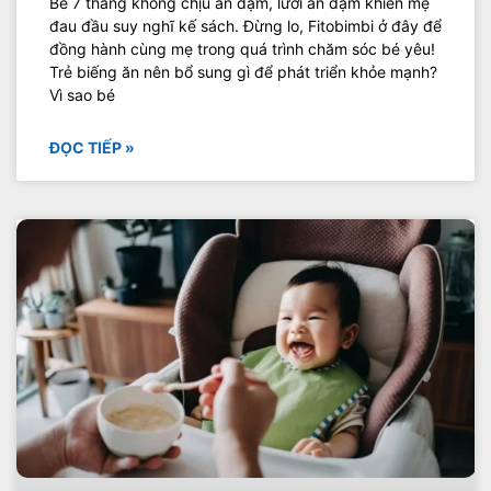
Bé 7 tháng không chịu ăn dặm, lười ăn dặm khiến mẹ
đau đầu suy nghĩ kế sách. Đừng lo, Fitobimbi ở đây để
đồng hành cùng mẹ trong quá trình chăm sóc bé yêu!
Trẻ biếng ăn nên bổ sung gì để phát triển khỏe mạnh?
Vì sao bé
ĐỌC TIẾP »