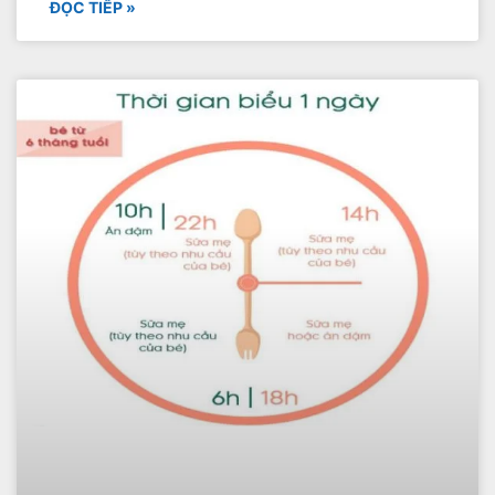
ĐỌC TIẾP »