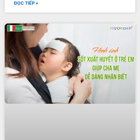
ĐỌC TIẾP »