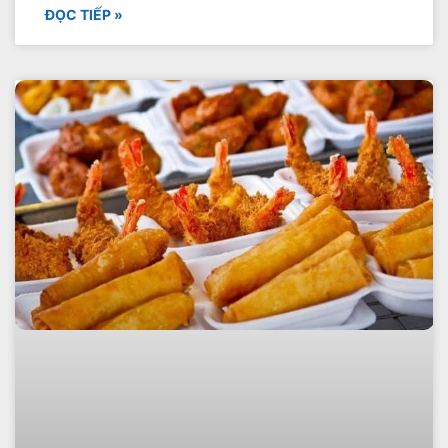
ĐỌC TIẾP »