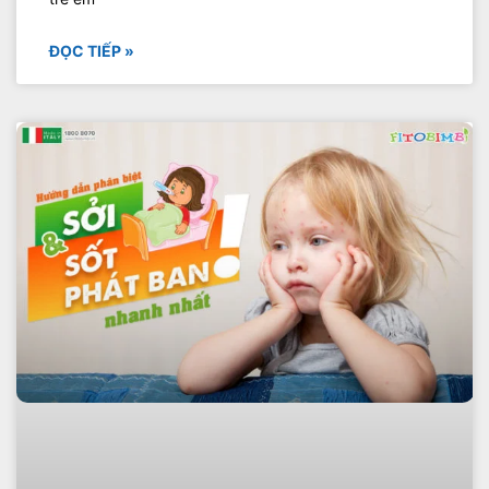
ĐỌC TIẾP »