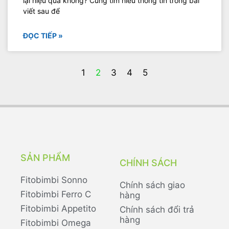
lại hiệu quả không? Cùng tìm hiểu thông tin trong bài
viết sau để
ĐỌC TIẾP »
1
2
3
4
5
SẢN PHẨM
CHÍNH SÁCH
Fitobimbi Sonno
Chính sách giao
Fitobimbi Ferro C
hàng
Fitobimbi Appetito
Chính sách đổi trả
hàng
Fitobimbi Omega