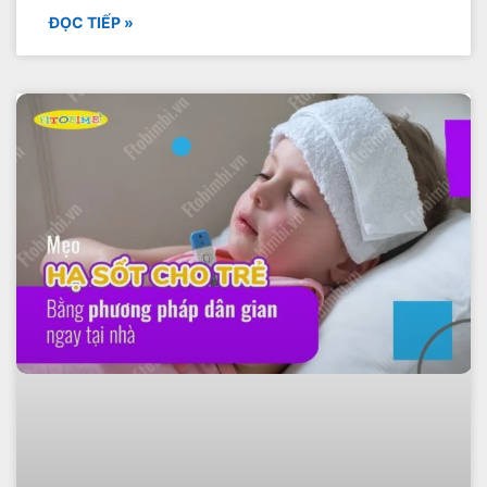
ĐỌC TIẾP »