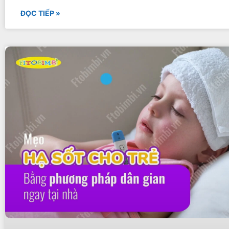
ĐỌC TIẾP »