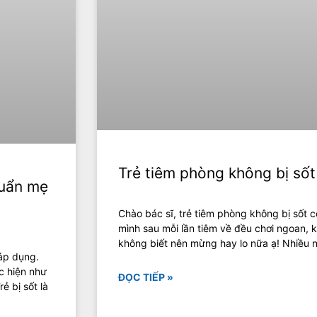
Trẻ tiêm phòng không bị sốt
huẩn mẹ
Chào bác sĩ, trẻ tiêm phòng không bị sốt c
mình sau mỗi lần tiêm về đều chơi ngoan, k
không biết nên mừng hay lo nữa ạ! Nhiều ng
áp dụng.
c hiện như
ĐỌC TIẾP »
ẻ bị sốt là