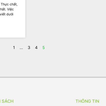
 Thực chất,
hất. Việc
viết dưới
1
…
3
4
5
H SÁCH
THÔNG TIN