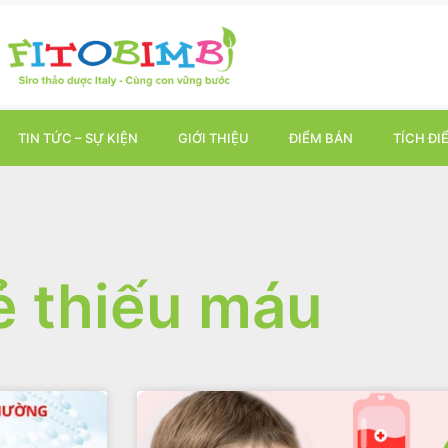
TIN TỨC – SỰ KIỆN
GIỚI THIỆU
ĐIỂM BÁN
TÍCH ĐI
ẻ thiếu máu