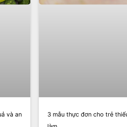
uả và an
3 mẫu thực đơn cho trẻ thiế
làm