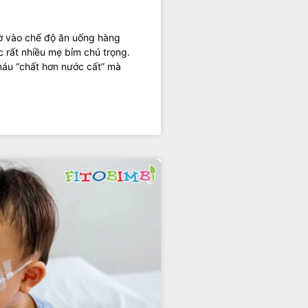
hờ vào chế độ ăn uống hàng
 rất nhiều mẹ bỉm chú trọng.
máu “chất hơn nước cất” mà