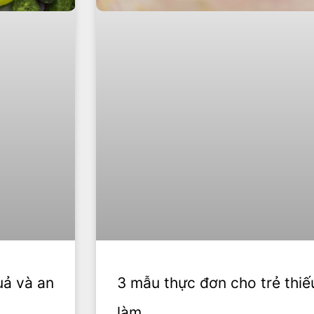
uả và an
3 mẫu thực đơn cho trẻ thiế
làm