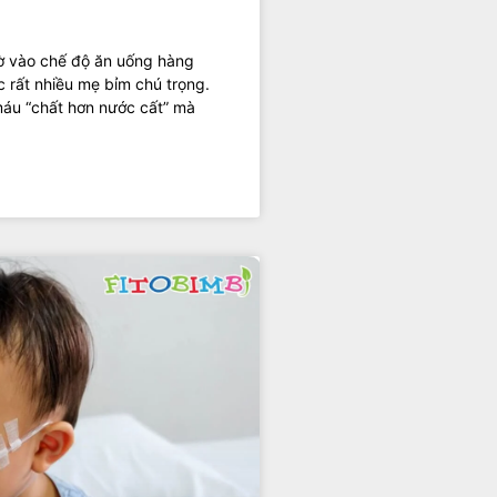
hờ vào chế độ ăn uống hàng
 rất nhiều mẹ bỉm chú trọng.
máu “chất hơn nước cất” mà