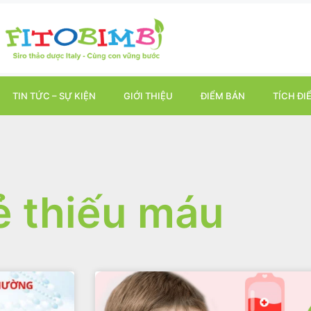
TIN TỨC – SỰ KIỆN
GIỚI THIỆU
ĐIỂM BÁN
TÍCH ĐI
ẻ thiếu máu