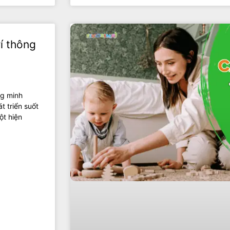
í thông
ng minh
t triển suốt
ột hiện