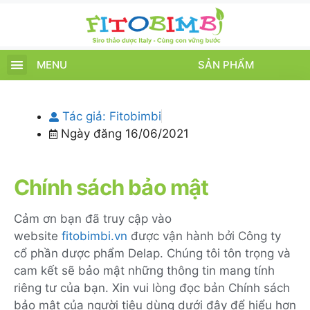
MENU
SẢN PHẨM
TRANG CHỦ
SẢN PHẨM
CHĂM SÓC TRẺ
TIN TỨC – SỰ KIỆN
GIỚI THIỆU
ĐIỂM BÁN
TÍCH ĐIỂM
Tác giả:
Fitobimbi
Ngày đăng
16/06/2021
Chính sách bảo mật
Cảm ơn bạn đã truy cập vào
website
fitobimbi.vn
được vận hành bởi Công ty
cổ phần dược phẩm Delap. Chúng tôi tôn trọng và
cam kết sẽ bảo mật những thông tin mang tính
riêng tư của bạn. Xin vui lòng đọc bản Chính sách
bảo mật của người tiêu dùng dưới đây để hiểu hơn