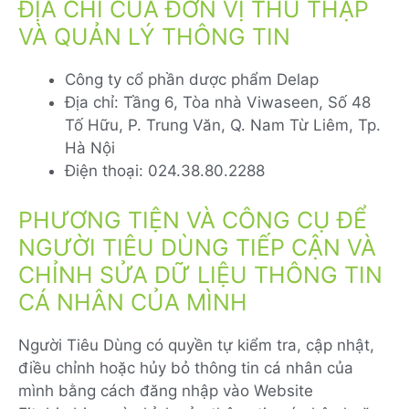
ĐỊA CHỈ CỦA ĐƠN VỊ THU THẬP
VÀ QUẢN LÝ THÔNG TIN
Công ty cổ phần dược phẩm Delap
Địa chỉ: Tầng 6, Tòa nhà Viwaseen, Số 48
Tố Hữu, P. Trung Văn, Q. Nam Từ Liêm, Tp.
Hà Nội
Điện thoại: 024.38.80.2288
PHƯƠNG TIỆN VÀ CÔNG CỤ ĐỂ
NGƯỜI TIÊU DÙNG TIẾP CẬN VÀ
CHỈNH SỬA DỮ LIỆU THÔNG TIN
CÁ NHÂN CỦA MÌNH
Người Tiêu Dùng có quyền tự kiểm tra, cập nhật,
điều chỉnh hoặc hủy bỏ thông tin cá nhân của
mình bằng cách đăng nhập vào Website