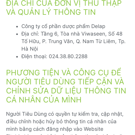
ĐỊA CHỈ CỦA ĐƠN VỊ THU THẬP
VÀ QUẢN LÝ THÔNG TIN
Công ty cổ phần dược phẩm Delap
Địa chỉ: Tầng 6, Tòa nhà Viwaseen, Số 48
Tố Hữu, P. Trung Văn, Q. Nam Từ Liêm, Tp.
Hà Nội
Điện thoại: 024.38.80.2288
PHƯƠNG TIỆN VÀ CÔNG CỤ ĐỂ
NGƯỜI TIÊU DÙNG TIẾP CẬN VÀ
CHỈNH SỬA DỮ LIỆU THÔNG TIN
CÁ NHÂN CỦA MÌNH
Người Tiêu Dùng có quyền tự kiểm tra, cập nhật,
điều chỉnh hoặc hủy bỏ thông tin cá nhân của
mình bằng cách đăng nhập vào Website