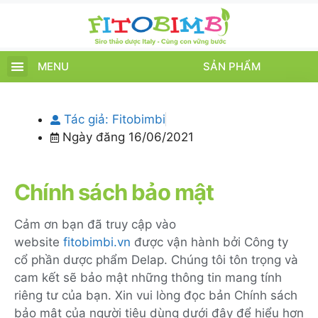
MENU
SẢN PHẨM
TRANG CHỦ
SẢN PHẨM
CHĂM SÓC TRẺ
TIN TỨC – SỰ KIỆN
GIỚI THIỆU
ĐIỂM BÁN
TÍCH ĐIỂM
Tác giả:
Fitobimbi
Ngày đăng
16/06/2021
Chính sách bảo mật
Cảm ơn bạn đã truy cập vào
website
fitobimbi.vn
được vận hành bởi Công ty
cổ phần dược phẩm Delap. Chúng tôi tôn trọng và
cam kết sẽ bảo mật những thông tin mang tính
riêng tư của bạn. Xin vui lòng đọc bản Chính sách
bảo mật của người tiêu dùng dưới đây để hiểu hơn