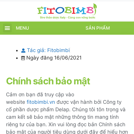
MENU
SẢN PHẨM
TRANG CHỦ
SẢN PHẨM
CHĂM SÓC TRẺ
TIN TỨC – SỰ KIỆN
GIỚI THIỆU
ĐIỂM BÁN
TÍCH ĐIỂM
Tác giả:
Fitobimbi
Ngày đăng
16/06/2021
Chính sách bảo mật
Cảm ơn bạn đã truy cập vào
website
fitobimbi.vn
được vận hành bởi Công ty
cổ phần dược phẩm Delap. Chúng tôi tôn trọng và
cam kết sẽ bảo mật những thông tin mang tính
riêng tư của bạn. Xin vui lòng đọc bản Chính sách
bảo mật của người tiêu dùng dưới đây để hiểu hơn