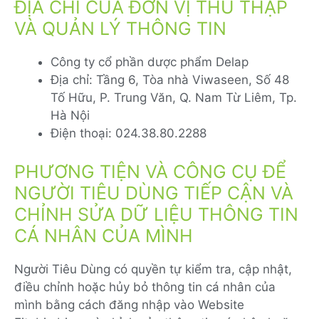
ĐỊA CHỈ CỦA ĐƠN VỊ THU THẬP
VÀ QUẢN LÝ THÔNG TIN
Công ty cổ phần dược phẩm Delap
Địa chỉ: Tầng 6, Tòa nhà Viwaseen, Số 48
Tố Hữu, P. Trung Văn, Q. Nam Từ Liêm, Tp.
Hà Nội
Điện thoại: 024.38.80.2288
PHƯƠNG TIỆN VÀ CÔNG CỤ ĐỂ
NGƯỜI TIÊU DÙNG TIẾP CẬN VÀ
CHỈNH SỬA DỮ LIỆU THÔNG TIN
CÁ NHÂN CỦA MÌNH
Người Tiêu Dùng có quyền tự kiểm tra, cập nhật,
điều chỉnh hoặc hủy bỏ thông tin cá nhân của
mình bằng cách đăng nhập vào Website