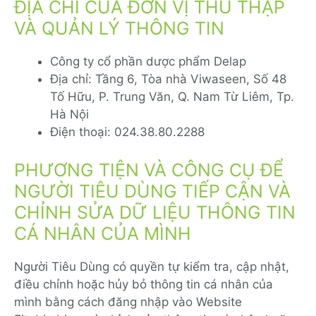
ĐỊA CHỈ CỦA ĐƠN VỊ THU THẬP
VÀ QUẢN LÝ THÔNG TIN
Công ty cổ phần dược phẩm Delap
Địa chỉ: Tầng 6, Tòa nhà Viwaseen, Số 48
Tố Hữu, P. Trung Văn, Q. Nam Từ Liêm, Tp.
Hà Nội
Điện thoại: 024.38.80.2288
PHƯƠNG TIỆN VÀ CÔNG CỤ ĐỂ
NGƯỜI TIÊU DÙNG TIẾP CẬN VÀ
CHỈNH SỬA DỮ LIỆU THÔNG TIN
CÁ NHÂN CỦA MÌNH
Người Tiêu Dùng có quyền tự kiểm tra, cập nhật,
điều chỉnh hoặc hủy bỏ thông tin cá nhân của
mình bằng cách đăng nhập vào Website