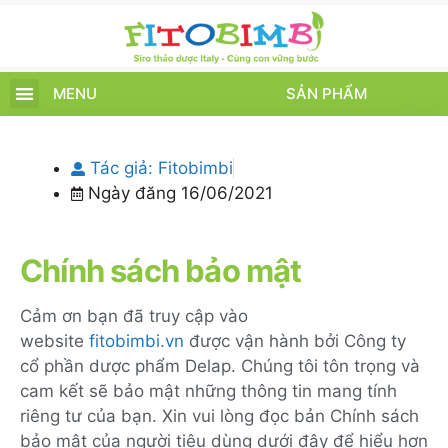
MENU
SẢN PHẨM
TRANG CHỦ
SẢN PHẨM
CHĂM SÓC TRẺ
TIN TỨC – SỰ KIỆN
GIỚI THIỆU
ĐIỂM BÁN
TÍCH ĐIỂM
Tác giả:
Fitobimbi
Ngày đăng
16/06/2021
Chính sách bảo mật
Cảm ơn bạn đã truy cập vào
website
fitobimbi.vn
được vận hành bởi Công ty
cổ phần dược phẩm Delap. Chúng tôi tôn trọng và
cam kết sẽ bảo mật những thông tin mang tính
riêng tư của bạn. Xin vui lòng đọc bản Chính sách
bảo mật của người tiêu dùng dưới đây để hiểu hơn